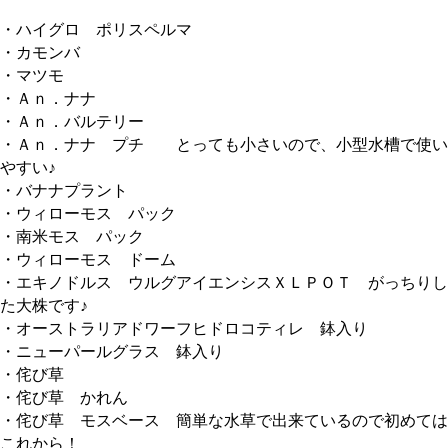
・ハイグロ ポリスペルマ
・カモンバ
・マツモ
・Ａｎ．ナナ
・Ａｎ．バルテリー
・Ａｎ．ナナ プチ とっても小さいので、小型水槽で使い
やすい♪
・バナナプラント
・ウィローモス パック
・南米モス パック
・ウィローモス ドーム
・エキノドルス ウルグアイエンシスＸＬＰＯＴ がっちりし
た大株です♪
・オーストラリアドワーフヒドロコティレ 鉢入り
・ニューパールグラス 鉢入り
・侘び草
・侘び草 かれん
・侘び草 モスベース 簡単な水草で出来ているので初めては
これから！