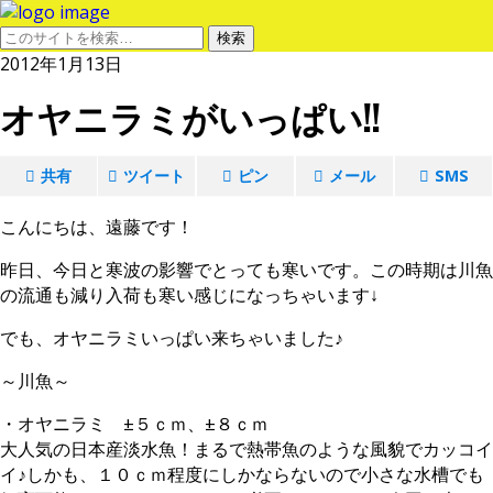
2012年1月13日
オヤニラミがいっぱい!!
共有
ツイート
ピン
メール
SMS
こんにちは、遠藤です！
昨日、今日と寒波の影響でとっても寒いです。この時期は川魚
の流通も減り入荷も寒い感じになっちゃいます↓
でも、オヤニラミいっぱい来ちゃいました♪
～川魚～
・オヤニラミ ±５ｃｍ、±８ｃｍ
大人気の日本産淡水魚！まるで熱帯魚のような風貌でカッコイ
イ♪しかも、１０ｃｍ程度にしかならないので小さな水槽でも