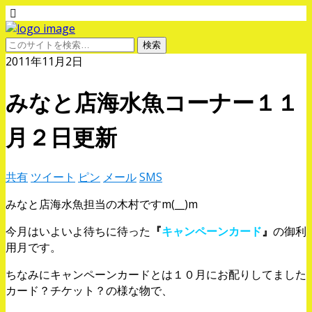
2011年11月2日
みなと店海水魚コーナー１１
月２日更新
共有
ツイート
ピン
メール
SMS
みなと店海水魚担当の木村ですm(__)m
今月はいよいよ待ちに待った
『
キャンペーンカード
』
の御利
用月です。
ちなみにキャンペーンカードとは１０月にお配りしてました
カード？チケット？の様な物で、