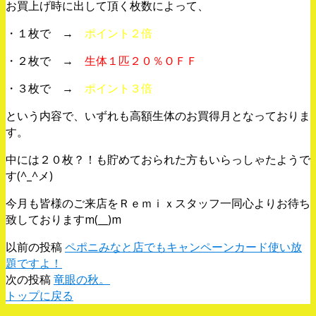
お買上げ時に出して頂く枚数によって、
・１枚で →
ポイント２倍
・２枚で →
生体１匹２０％ＯＦＦ
・３枚で →
ポイント３倍
という内容で、いずれも高額生体のお買得月となっておりま
す。
中には２０枚？！も貯めておられた方もいらっしゃたようで
す(^_^メ)
今月も皆様のご来店をＲｅｍｉｘスタッフ一同心よりお待ち
致しておりますm(__)m
以前の投稿
ペポニみなと店でもキャンペーンカード使い放
題ですよ！
次の投稿
竜眼の秋。
トップに戻る