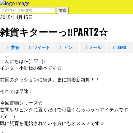
2015年4月15日
雑貨キターーっ‼️PART2☆
共有
ツイート
ピン
メール
SMS
こんにちは〜( ´ ▽ ` )ﾉ
インター小動物の森本です☆
前回のクッションに続き、更に到着新雑貨！！
それでは早速！
今回置物シリーズ☆
玄関やリビングに置くだけで可愛くなっちゃうアイテムです
♪(´ε｀ )
既に飼育を開始されている方にもオススメです☆