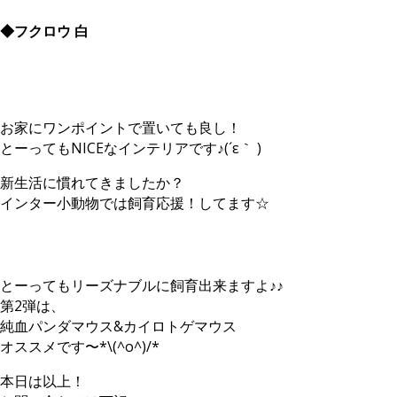
◆フクロウ 白
お家にワンポイントで置いても良し！
とーってもNICEなインテリアです♪(´ε｀ )
新生活に慣れてきましたか？
インター小動物では飼育応援！してます☆
とーってもリーズナブルに飼育出来ますよ♪♪
第2弾は、
純血パンダマウス&カイロトゲマウス
オススメです〜*\(^o^)/*
本日は以上！