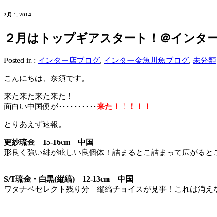
2月 1, 2014
２月はトップギアスタート！＠インター金魚2
Posted in :
インター店ブログ
,
インター金魚川魚ブログ
,
未分類
こんにちは、奈須です。
来た来た来た来た！
面白い中国便が･･････････
来た！！！！！
とりあえず速報。
更紗琉金 15-16cm 中国
形良く強い緋が眩しい良個体！詰まるとこ詰まって広がると
S/T琉金・白黒(縦縞) 12-13cm 中国
ワタナベセレクト残り分！縦縞チョイスが見事！これは消え