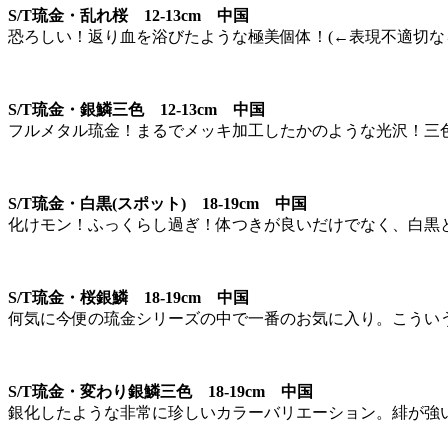
S/T琉金・乱れ桜 12-13cm 中国
恐ろしい！返り血を浴びたような極美個体！(←表現不適切な
S/T琉金・銀鱗三色 12-13cm 中国
フルメタル琉金！まるでメッキ加工したかのような光沢！三
S/T琉金・白黒(スポット) 18-19cm 中国
化けモン！ふっくらし過ぎ！体つきが良いだけでなく、白黒
S/T琉金・桜銀鱗 18-19cm 中国
何気に今便の琉金シリーズの中で一番のお気に入り。こうい
S/T琉金・変わり銀鱗三色 18-19cm 中国
銀化したような非常に珍しいカラーバリエーション。緋が強