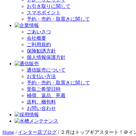
お引き取りに関して
スマホポイント
予約・売約・取置きに関して
ごあいさつ
会社概要
ご利用規約
保険勧誘方針
個人情報保護方針
通信販売について
お支払い方法
予約・売約・取置きに関して
受取ご希望日時
補償、返品、死着
送料、梱包料
お問い合わせ
Home
/
インター店ブログ
/
２月はトップギアスタート！＠インター金