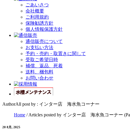
ごあいさつ
会社概要
ご利用規約
保険勧誘方針
個人情報保護方針
通信販売について
お支払い方法
予約・売約・取置きに関して
受取ご希望日時
補償、返品、死着
送料、梱包料
お問い合わせ
AuthorAll post by : インター店 海水魚コーナー
Home
/
Articles posted by インター店 海水魚コーナー
(Pa
20 8月, 2025