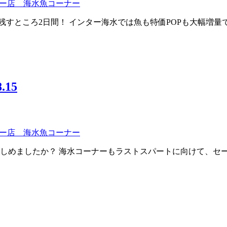
ー店 海水魚コーナー
残すところ2日間！ インター海水では魚も特価POPも大幅増量
15
ー店 海水魚コーナー
楽しめましたか？ 海水コーナーもラストスパートに向けて、セ