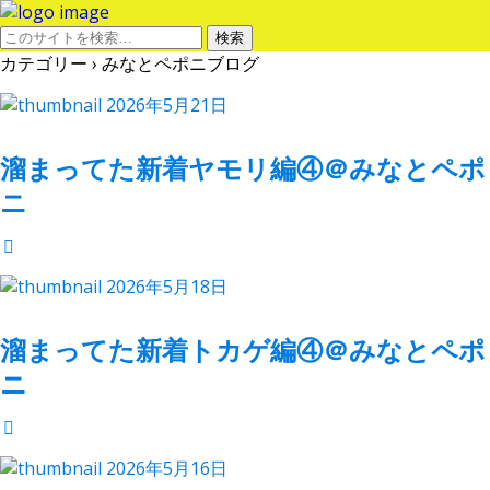
カテゴリー ›
みなとペポニブログ
2026年5月21日
溜まってた新着ヤモリ編④＠みなとペポ
ニ
2026年5月18日
溜まってた新着トカゲ編④＠みなとペポ
ニ
2026年5月16日