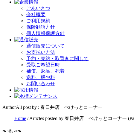
ごあいさつ
会社概要
ご利用規約
保険勧誘方針
個人情報保護方針
通信販売について
お支払い方法
予約・売約・取置きに関して
受取ご希望日時
補償、返品、死着
送料、梱包料
お問い合わせ
AuthorAll post by : 春日井店 ぺけっとコーナー
Home
/
Articles posted by 春日井店 ぺけっとコーナー
(Pa
26 3月, 2026