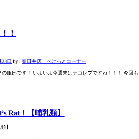
ト！！
月23日
by :
春日井店 ぺけっとコーナー
っとスタッフの服部です！ いよいよ今週末はナゴレプですね！！！
s Rat！【哺乳類】