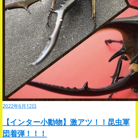
2022年6月12日
【インター小動物】激アツ！！昆虫軍
団着弾！！！