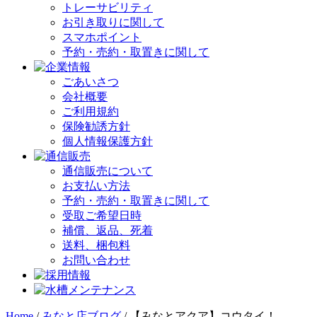
トレーサビリティ
お引き取りに関して
スマホポイント
予約・売約・取置きに関して
ごあいさつ
会社概要
ご利用規約
保険勧誘方針
個人情報保護方針
通信販売について
お支払い方法
予約・売約・取置きに関して
受取ご希望日時
補償、返品、死着
送料、梱包料
お問い合わせ
Home
/
みなと店ブログ
/
【みなとアクア】コウタイ！