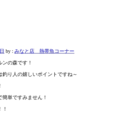
8日
by :
みなと店 熱帯魚コーナー
ルンの森です！
は釣り人の嬉しいポイントですね～
！
で簡単ですみません！
！！