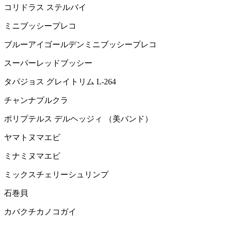
コリドラス ステルバイ
ミニブッシープレコ
ブルーアイゴールデンミニブッシープレコ
スーパーレッドブッシー
タパジョス グレイトリム L-264
チャンナプルクラ
ポリプテルス デルヘッジィ （美バンド）
ヤマトヌマエビ
ミナミヌマエビ
ミックスチェリーシュリンプ
石巻貝
カバクチカノコガイ