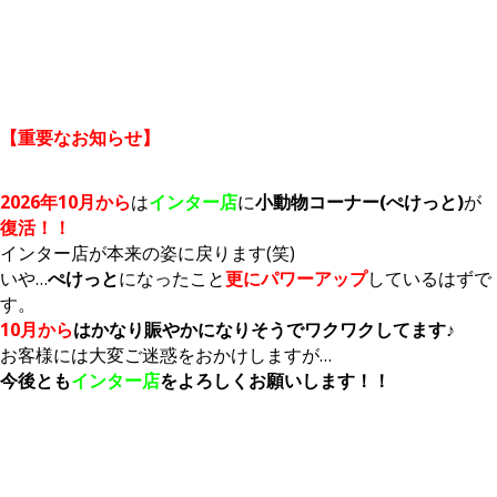
【重要なお知らせ】
2026年10月から
は
インター店
に
小動物コーナー(ぺけっと)
が
復活！！
インター店が本来の姿に戻ります(笑)
いや…
ぺけっと
になったこと
更にパワーアップ
しているはずで
す。
10月から
はかなり賑やかになりそうでワクワクしてます♪
お客様には大変ご迷惑をおかけしますが…
今後とも
インター店
をよろしくお願いします！！