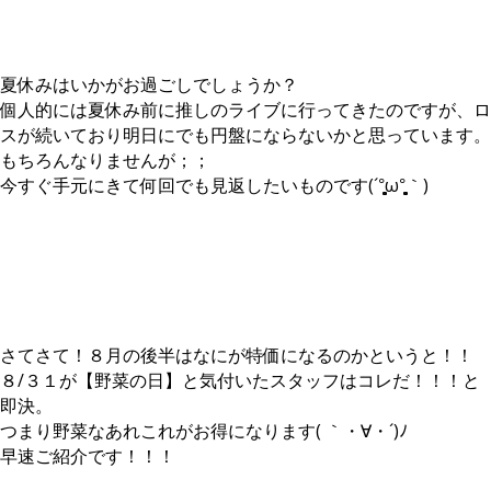
夏休みはいかがお過ごしでしょうか？
個人的には夏休み前に推しのライブに行ってきたのですが、ロ
スが続いており明日にでも円盤にならないかと思っています。
もちろんなりませんが；；
今すぐ手元にきて何回でも見返したいものです(´°̥̥̥̥̥̥̥̥ω°̥̥̥̥̥̥̥̥｀)
さてさて！８月の後半はなにが特価になるのかというと！！
８/３１が【野菜の日】と気付いたスタッフはコレだ！！！と
即決。
つまり野菜なあれこれがお得になります( ｀・∀・´)ﾉ
早速ご紹介です！！！