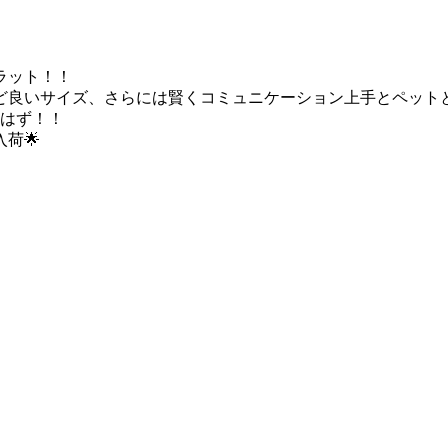
ラット！！
ど良いサイズ、さらには賢くコミュニケーション上手とペットと
るはず！！
荷🌟