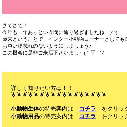
さてさて！
今年も一年あっという間に通り過ぎましたねー(^^)
歳末ということで、インター小動物コーナーとしても最
お買い物忘れのないようにしましょう♪
この機会に是非ご来店下さいまし～( ´ ▽ ` )ﾉ
詳しく知りたい方は！！
🌟🌟🌟🌟🌟🌟🌟🌟🌟🌟🌟🌟🌟🌟🌟🌟🌟
小動物生体
の特売案内は
コチラ
をクリッ
小動物用品
の特売案内は
コチラ
をクリッ