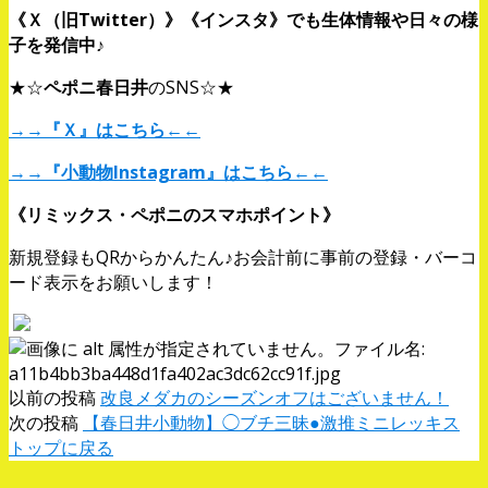
《Ｘ（旧Twitter）》《インスタ》でも生体情報や日々の様
子を発信中♪
★☆
ペポニ春日井
のSNS☆★
→→
『Ｘ』はこちら
←←
→→
『小動物Instagram』はこちら
←←
《リミックス・ペポニのスマホポイント》
新規登録もQRからかんたん♪お会計前に事前の登録・バーコ
ード表示をお願いします！
以前の投稿
改良メダカのシーズンオフはございません！
次の投稿
【春日井小動物】◯ブチ三昧●激推ミニレッキス
トップに戻る