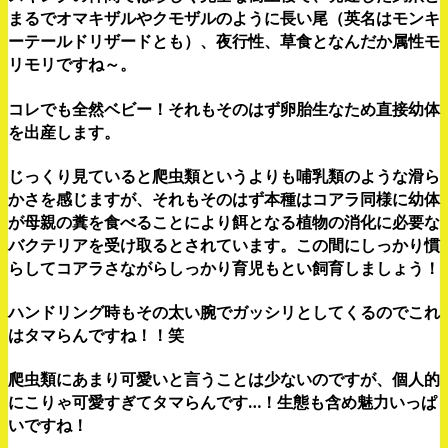
まるでオマキザルやクモザルのように長い尾（英名はモンキ
ーテールドリザードとも）、夜行性、草食となんだか属性モ
リモリですね～。
コレでも全然ベビー！それもそのはず卵胎生なため直接幼体
を出産します。
じっくり見ていると爬虫類というよりも哺乳類のような滑ら
かさを感じますが、それもそのはず本種はコアラ同様に幼体
が母親の糞を食べることにより餌となる植物の消化に必要な
バクテリアを受け取るとされています。この間にしっかり慣
らしてコアラさながらしっかり育児もとい飼育しましょう！
ハンドリング時もその太い腕でガッシリとしてくるのでこれ
はタマらんですね！！笑
爬虫類にあまり可愛いと言うことは少ないのですが、個人的
にこりゃ可愛すぎてタマらんです…！生態も含め魅力いっぱ
いですね！