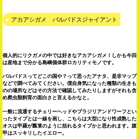
アカアシガメ バルバドスジャイアント
個人的にリクガメの中では好きなアカアシガメ！しかも今回
は産地まで分かる島嶼個体群ロカリティモノです。
バルバドスってどこの国や？って思ったアナタ、是非マップ
などで調べてみてください。僕自身気になった種類の生きも
のの場所などはその方法で確認してみたりしますがそれも含
め爬虫類飼育の面白さと言えるかなと。
一般に流通するチェリーヘッドやブラジリアンドワーフとい
ったタイプとは一線を画し、こちらは大型になり性成熟した
オスは甲羅が瓢箪のように括れるタイプかと思われます。腹
甲はスッキリしたイエロー。