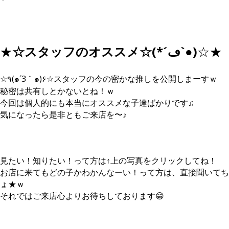
★
☆スタッフのオススメ☆(*´ڡ`●)
☆★
☆٩(๑´3｀๑)۶☆スタッフの今の密かな推しを公開しまーすｗ
秘密は共有しとかないとね！ｗ
今回は個人的にも本当にオススメな子達ばかりです♫
気になったら是非ともご来店を〜♪
見たい！知りたい！って方は↑上の写真をクリックしてね！
お店に来てもどの子かわかんなーい！って方は、直接聞いてち
ょ★ｗ
それではご来店心よりお待ちしております😁