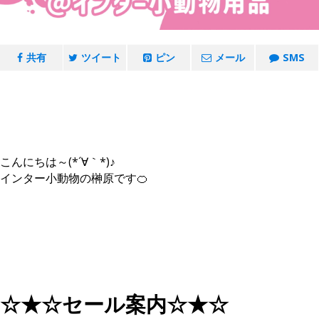
共有
ツイート
ピン
メール
SMS
こんにちは～(*´∀｀*)♪
インター小動物の榊原です🍊
☆★☆セール案内☆★☆