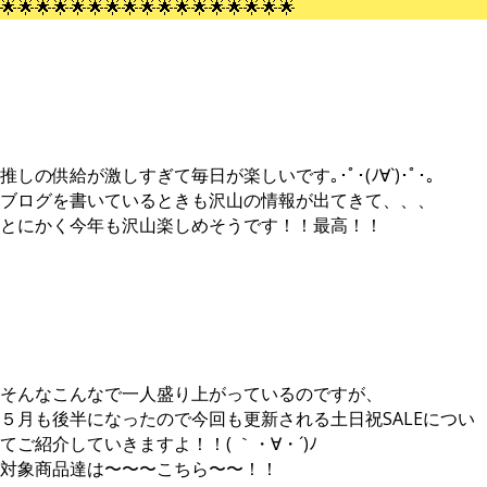
🌟🌟🌟🌟🌟🌟🌟🌟🌟🌟🌟🌟🌟🌟🌟🌟🌟
推しの供給が激しすぎて毎日が楽しいです｡･ﾟ･(ﾉ∀`)･ﾟ･｡
ブログを書いているときも沢山の情報が出てきて、、、
とにかく今年も沢山楽しめそうです！！最高！！
そんなこんなで一人盛り上がっているのですが、
５月も後半になったので今回も更新される土日祝SALEについ
てご紹介していきますよ！！( ｀・∀・´)ﾉ
対象商品達は〜〜〜こちら〜〜！！