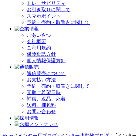
トレーサビリティ
お引き取りに関して
スマホポイント
予約・売約・取置きに関して
ごあいさつ
会社概要
ご利用規約
保険勧誘方針
個人情報保護方針
通信販売について
お支払い方法
予約・売約・取置きに関して
受取ご希望日時
補償、返品、死着
送料、梱包料
お問い合わせ
Home
/
インター店ブログ
/
インター小動物ブログ
/
【インタ