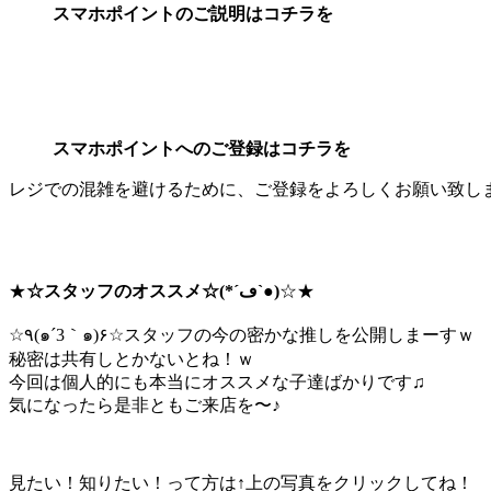
スマホポイントのご説明はコチラを
スマホポイントへのご登録はコチラを
レジでの混雑を避けるために、ご登録をよろしくお願い致し
★
☆スタッフのオススメ☆(*´ڡ`●)
☆★
☆٩(๑´3｀๑)۶☆スタッフの今の密かな推しを公開しまーすｗ
秘密は共有しとかないとね！ｗ
今回は個人的にも本当にオススメな子達ばかりです♫
気になったら是非ともご来店を〜♪
見たい！知りたい！って方は↑上の写真をクリックしてね！