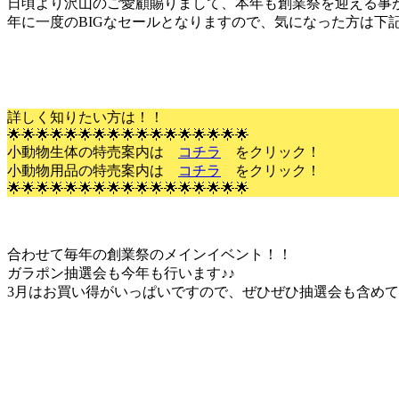
日頃より沢山のご愛顧賜りまして、本年も創業祭を迎える事
年に一度のBIGなセールとなりますので、気になった方は下
詳しく知りたい方は！！
🌟🌟🌟🌟🌟🌟🌟🌟🌟🌟🌟🌟🌟🌟🌟🌟🌟
小動物生体の特売案内は
コチラ
をクリック！
小動物用品の特売案内は
コチラ
をクリック！
🌟🌟🌟🌟🌟🌟🌟🌟🌟🌟🌟🌟🌟🌟🌟🌟🌟
合わせて毎年の創業祭のメインイベント！！
ガラポン抽選会も今年も行います♪♪
3月はお買い得がいっぱいですので、ぜひぜひ抽選会も含め