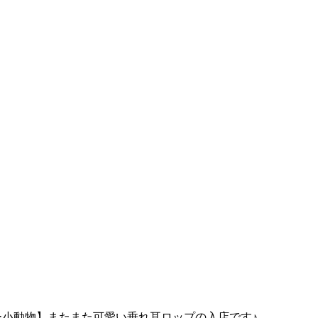
ー小動物】またまた可愛い垂れ耳ロップの入店です♪