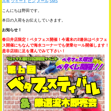
共有
ツイート
ピン
メール
SMS
こんにちは野田です。
本日の入荷をお伝えしていきます。
お知らせ！
春日井店限定！ベタフェス開催！今週末の3連休はベタフェ
ス開催にちなんで海水コーナーでも便乗セール開催します！
是非店頭に足を運んでみて下さい！