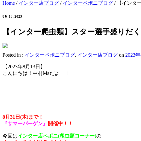
Home
/
インター店ブログ
/
インターペポニブログ
/
【インタ
8月 13, 2023
【インター爬虫類】スター選手盛りだ
Posted in :
インターペポニブログ
,
インター店ブログ
on
2023
【2023年8月13日】
こんにちは！中村Maだよ！！
8月31日(木)まで！
『サマーバーゲン』
開催中！！
今回は
インター店ペポニ(爬虫類コーナー)
の