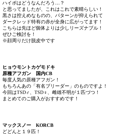
ハイポはどうなんだろう…？
と思ってましたが、これはこれで素晴らしい！
黒さは控えめなものの、パターンが抑えられて
ダークレッド特有の赤が全身に広がってます！
こちらは先ほど個体よりは少しリーズナブル！
ぜひご検討を！
※顔周りだけ脱皮中です
ヒョウモントカゲモドキ
原種アフガン 国内CB
毎度人気の原種アフガン！
もちろんあの「有名ブリーダー」のものですよ！
今回はTSD♂、TSD♀、雌雄不明が１匹づつ！
まとめてのご購入がおすすめです！
マックスノー KORCB
どどんと１９匹！