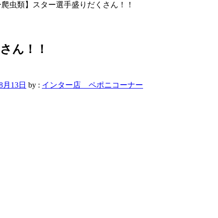
ー爬虫類】スター選手盛りだくさん！！
くさん！！
年8月13日
by :
インター店 ペポニコーナー