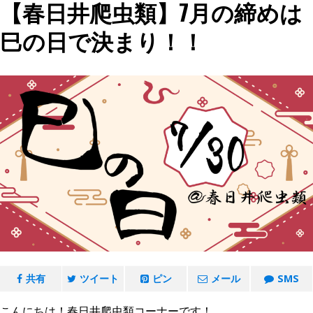
【春日井爬虫類】7月の締めは
巳の日で決まり！！
共有
ツイート
ピン
メール
SMS
こんにちは！春日井爬虫類コーナーです！