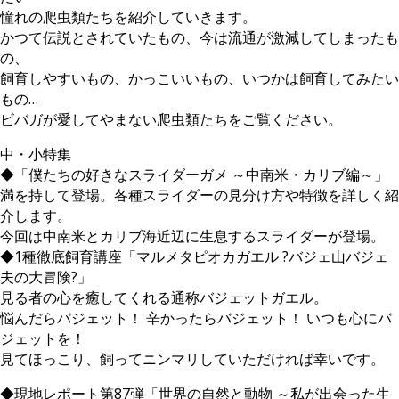
憧れの爬虫類たちを紹介していきます。
かつて伝説とされていたもの、今は流通が激減してしまったも
の、
飼育しやすいもの、かっこいいもの、いつかは飼育してみたい
もの…
ビバガが愛してやまない爬虫類たちをご覧ください。
中・小特集
◆「僕たちの好きなスライダーガメ ～中南米・カリブ編～」
満を持して登場。各種スライダーの見分け方や特徴を詳しく紹
介します。
今回は中南米とカリブ海近辺に生息するスライダーが登場。
◆1種徹底飼育講座「マルメタピオカガエル ?バジェ山バジェ
夫の大冒険?」
見る者の心を癒してくれる通称バジェットガエル。
悩んだらバジェット！ 辛かったらバジェット！ いつも心にバ
ジェットを！
見てほっこり、飼ってニンマリしていただければ幸いです。
◆現地レポート第87弾「世界の自然と動物 ～私が出会った生