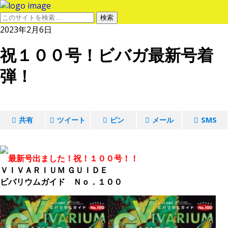
2023年2月6日
祝１００号！ビバガ最新号着
弾！
共有
ツイート
ピン
メール
SMS
最新号出ました！祝！１００号！！
ＶＩＶＡＲＩＵＭ ＧＵＩＤＥ
ビバリウムガイド Ｎｏ．１００