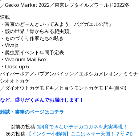
／Gecko Market 2022／東京レプタイルズワールド2022冬
連載
・富京のど～んといってみよう「パグガエルの話」
・骸の世界「骨からみる爬虫類」
・ものづくり作家たちの呟き
・Vivaja
・爬虫類イベント年間予定表
・Vivarium Mail Box
・Close up 6
バイパーボア／パプアンパイソン／エボシカメレオン／ミミナ
シオオトカゲ
／ダイオウトカゲモドキ／ヒョウモントカゲモドキ(自切)
など、盛りだくさんでお届けします！
雑誌・書籍のページはコチラ
以前の投稿
飼育できないテナガコガネを忠実再現！
次の投稿
【インター小動物】ここはネザー天国！？🐰💕