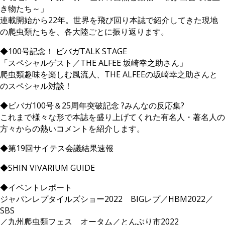
き物たち～」
連載開始から22年。世界を飛び回り本誌で紹介してきた現地
の爬虫類たちを、各大陸ごとに振り返ります。
◆100号記念！ ビバガTALK STAGE
「スペシャルゲスト／THE ALFEE 坂崎幸之助さん」
爬虫類趣味を楽しむ風流人、THE ALFEEの坂崎幸之助さんと
のスペシャル対談！
◆ビバガ100号＆25周年突破記念 ?みんなの反応集?
これまで様々な形で本誌を盛り上げてくれた有名人・著名人の
方々からの熱いコメントを紹介します。
◆第19回サイテス会議結果速報
◆SHIN VIVARIUM GUIDE
◆イベントレポート
ジャパンレプタイルズショー2022 BIGレプ／HBM2022／
SBS
／九州爬虫類フェス オータム／とんぶり市2022