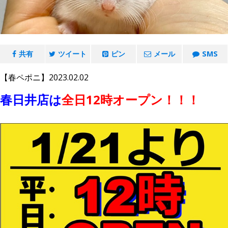
共有
ツイート
ピン
メール
SMS
【春ペポニ】2023.02.02
春日井店は
全日
12時オープン！！！