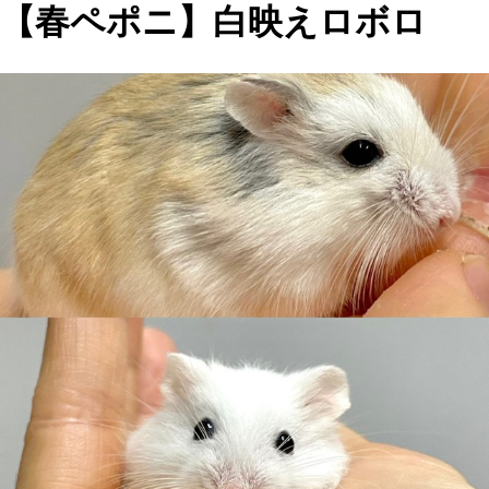
【春ペポニ】白映えロボロ