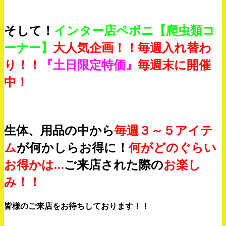
そして！
インター店ペポニ
【爬虫類コ
ーナー】
大人気企画！！
毎週入れ替わ
り！！
『土日限定特価』
毎週末に
開催
中！
生体、用品の中から
毎週３～５アイテ
ム
が
何かしらお得に！
何がどのぐらい
お得かは…
ご来店された際の
お楽し
み！！
皆様のご来店をお待ちしております！！