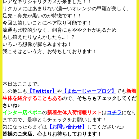
レアなギリシャリクガメが来ました！！
リクガメにはあまりない濃ーいオレンジの甲羅が美しく、
足先・鼻先が黒いのが特徴です！！
今回は嬉しいことにペア取り可能です！
流通も比較的少なく、飼育にもややクセがあるため
もし殖えたりなんかしたら…！？
いろいろ想像が膨らみますね！
我こそはという方、お待ちしております！
本日はここまで。
この他にも
【Twitter】
や
【まねーじゃーブログ】
でも
新着
生体を紹介することもある
ので、
そちらもチェックしてくだ
さいね♪
インター店ペポニ
の
新着生体入荷情報リスト
は
コチラ
になり
ますので、是非ともチェックをお願いします！
気になったらまずは
【お問い合わせ】
してくださいね♪
皆様のご来店、心よりお待ちしております！