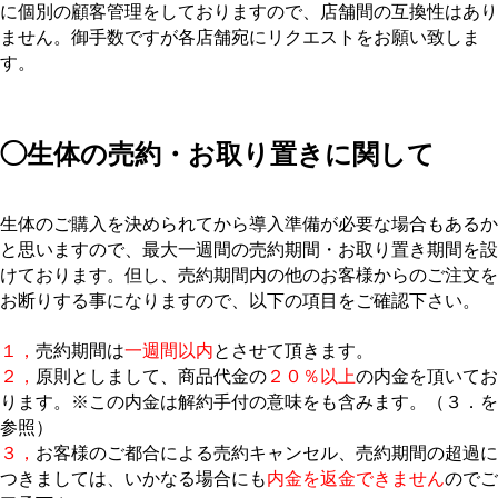
に個別の顧客管理をしておりますので、店舗間の互換性はあり
ません。御手数ですが各店舗宛にリクエストをお願い致しま
す。
□
◯生体の売約・お取り置きに関して
□
生体のご購入を決められてから導入準備が必要な場合もあるか
と思いますので、最大一週間の売約期間・お取り置き期間を設
けております。但し、売約期間内の他のお客様からのご注文を
お断りする事になりますので、以下の項目をご確認下さい。
□
１，
売約期間は
一週間以内
とさせて頂きます。
２，
原則としまして、商品代金の
２０％以上
の内金を頂いてお
ります。※この内金は解約手付の意味をも含みます。（３．を
参照）
３，
お客様のご都合による売約キャンセル、売約期間の超過に
つきましては、いかなる場合にも
内金を返金できません
のでご