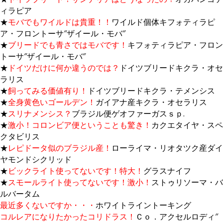
ィラピア
★
モバでもワイルドは貴重！！
ワイルド個体キフォティラピ
ア・フロントーサ″ザイール・モバ″
★
ブリードでも青さではモバです！
キフォティラピア・フロン
トーサ″ザイール・モバ″
★
ドイツだけに何か違うのでは？
ドイツブリードキクラ・オセ
ラリス
★
飼ってみる価値有り！
ドイツブリードキクラ・テメンシス
★
全身黄色いゴールデン！
ガイアナ産キクラ・オセラリス
★
スリナメンシス？
ブラジル便ゲオファーガスｓｐ.
★
激小！コロンビア便ということも驚き！
カクエタイヤ・スペ
クタビリス
★
レピドータ似のブラジル産！
ローライマ・リオタツク産ダイ
ヤモンドシクリッド
★
ビックライト使ってないです！
特大！
グラスナイフ
★
スモールライト使ってないです！激小！
ストゥリソーマ・バ
ルバータム
最近多くないですか・・
・
ホワイトライントーキング
コルレアになりたかったコリドラス！
Ｃｏ．アクセルロディ″