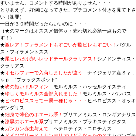
すいません、コメントする時間がありません・・・
とりあえず、好例になってきた、プチコメント付きを見て下さ
い（謝罪）
一日が３０時間だったらいいのに・・・
（★のマークはオススメ個体ｏｒ売れ切れ必須一点もので
す！）
★
激レア！ファラメントもすごいが脂ビレもすごい！
バグル
ス・フィラメントスス
★
尾ビレだけ赤いレッドテールクラリアス！
シノドンティス・
クラリアス
★
オセルファーで入荷しましたが違う！
ナイジェリア産Ｓｙ．
ｓｐ．″ブラックスポット″
★
吻の短いドルフィン！
モルミルス・ハッセルクイスティ
★
珍しくモルミルス全部入れました！
モルミルス・パルバス
★
ヒペロピススって一属一種じゃ・・
・
ヒペロピスス・オッキ
デンダリス
★
細身で薄色のホエール系！
ブリエノミルス・ロンギアナリス
★
漆黒のホエール系
ブリエノミルス・ブラキスティクタス
★
ガンガン赤虫与えて！
ヘテロティス・ニロチカス
★
ドイツブリード！サンデリアはどうなったの？
オカバンゴテ