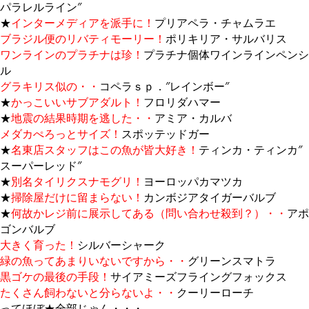
パラレルライン″
★
インターメディアを派手に！
プリアペラ・チャムラエ
ブラジル便のリバティモーリー！
ポリキリア・サルバリス
ワンラインのプラチナは珍！
プラチナ個体ワインラインペンシ
ル
グラキリス似の・・
コペラｓｐ．″レインボー″
★
かっこいいサブアダルト！
フロリダハマー
★
地震の結果時期を逃した・・
アミア・カルバ
メダカぺろっとサイズ！
スポッテッドガー
★
名東店スタッフはこの魚が皆大好き！
ティンカ・ティンカ″
スーパーレッド″
★
別名タイリクスナモグリ！
ヨーロッパカマツカ
★
掃除屋だけに留まらない！
カンボジアタイガーバルブ
★
何故かレジ前に展示してある（問い合わせ殺到？）・・
アポ
ゴンバルブ
大きく育った！
シルバーシャーク
緑の魚ってあまりいないですから・・
グリーンスマトラ
黒ゴケの最後の手段！
サイアミーズフライングフォックス
たくさん飼わないと分らないよ・・
クーリーローチ
ってほぼ★全部じゃん・・・