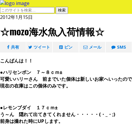
2012年1月15日
☆mozo海水魚入荷情報☆
共有
ツイート
ピン
メール
SMS
こんばんは！！
●ハリセンボン ７～８ｃｍ±
可愛いハリーさん 前までいた個体は新しいお家へいったので
現在の在庫はこの個体のみです。
●レモンブダイ １７ｃｍ±
う～ん 隠れて出てきてくれません・・・・・(・_・;)
前身は撮れた時にUPします。