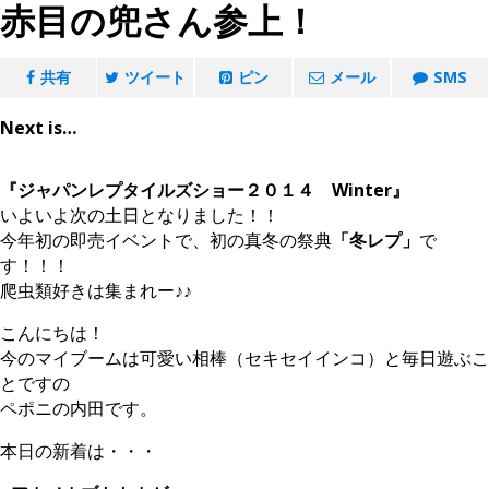
赤目の兜さん参上！
共有
ツイート
ピン
メール
SMS
Next is…
『ジャパンレプタイルズショー２０１４ Winter』
いよいよ次の土日となりました！！
今年初の即売イベントで、初の真冬の祭典
「冬レプ」
で
す！！！
爬虫類好きは集まれー♪♪
こんにちは！
今のマイブームは可愛い相棒（セキセイインコ）と毎日遊ぶこ
とですの
ペポニの内田です。
本日の新着は・・・