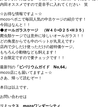
内田オススメですので是非手に入れてください 笑
☆お得な情報ですよ～☆
mozoペポニで毎回人気の中古ケージの紹介です！
今回はなんと！！
◆オールガラスケージ （W４０×D２５×H３５）
爬虫類ケージでは意外に珍しいオールガラス！！
どの角度からでも中のペットが丸見えです♪
店内で少しだけ使っただけの超特価ケージ。
もちろん小動物なども飼えます！
２台限定ですので要チェックです！！
最新刊の
「ビバリウムガイド No,64」
mozo店にも届いてますよ～☆
さあ、帰って読むぞー！
本日は以上です。
お問い合わせは
リミックス mozoワンダーシティ