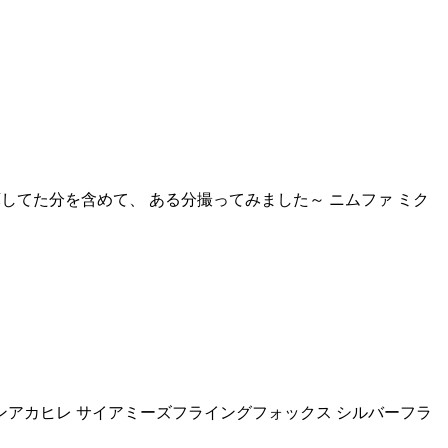
庫してた分を含めて、 ある分撮ってみました～ ニムファ ミク
デンアカヒレ サイアミーズフライングフォックス シルバーフラ