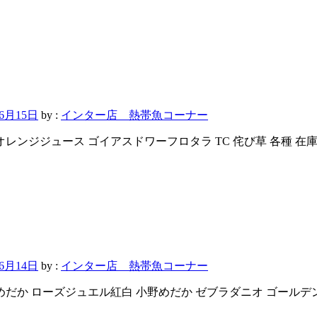
年6月15日
by :
インター店 熱帯魚コーナー
オレンジジュース ゴイアスドワーフロタラ TC 侘び草 各種 在
年6月14日
by :
インター店 熱帯魚コーナー
めだか ローズジュエル紅白 小野めだか ゼブラダニオ ゴール