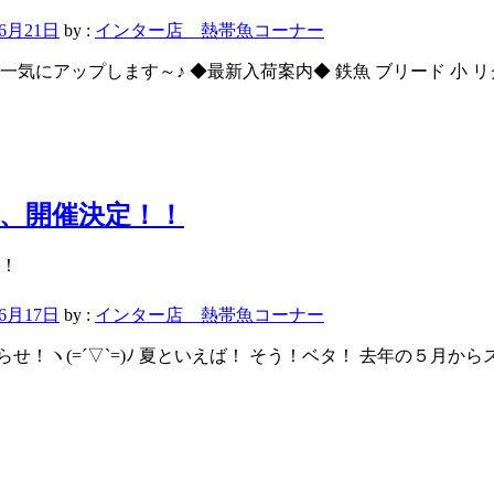
年6月21日
by :
インター店 熱帯魚コーナー
にアップします～♪ ◆最新入荷案内◆ 鉄魚 ブリード 小 リクエ
、開催決定！！
年6月17日
by :
インター店 熱帯魚コーナー
ヽ(=´▽`=)ﾉ 夏といえば！ そう！ベタ！ 去年の５月からス