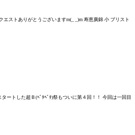
ストありがとうございますm(_ _)m 寿恵廣錦 小 ブリスト
タートした超Ｂ(ﾍﾞﾀﾍﾞﾀ)祭もついに第４回！！ 今回は一回目