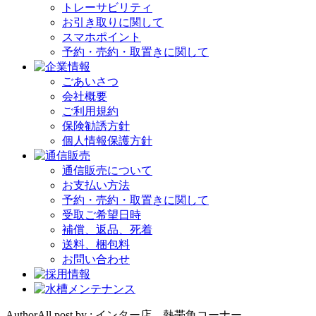
トレーサビリティ
お引き取りに関して
スマホポイント
予約・売約・取置きに関して
ごあいさつ
会社概要
ご利用規約
保険勧誘方針
個人情報保護方針
通信販売について
お支払い方法
予約・売約・取置きに関して
受取ご希望日時
補償、返品、死着
送料、梱包料
お問い合わせ
AuthorAll post by : インター店 熱帯魚コーナー