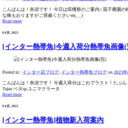
こんばんは！奈須です！ 今日は収穫祭のご案内♪ 茄子農園の
な株もおりますがご容赦くださいm(_ _)
Read more
8 6月, 2025
[インター熱帯魚]今週入荷分熱帯魚画像(
Posted in :
インター店ブログ
,
インター熱帯魚ブログ
on
2025
こんばんは！奈須です！ 今週入荷分はこれでラスト！たぶん！ 
Tajan ベタsp.ユニマクラータ
Read more
8 6月, 2025
[インター熱帯魚]植物新入荷案内