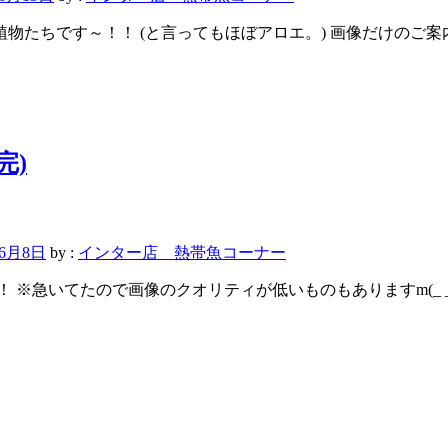
植物たちです～！！ (と言ってもほぼアロエ。) 画像だけのご
完)
年6月8日
by :
インター店 熱帯魚コーナー
※急いてたので画像のクオリティが低いものもありますm(_ _