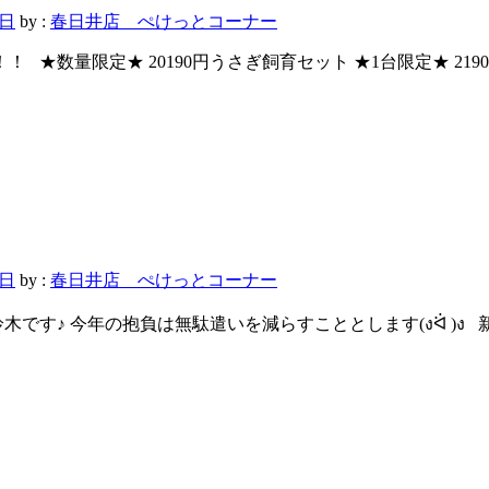
8日
by :
春日井店 ぺけっとコーナー
！！！ ★数量限定★ 20190円うさぎ飼育セット ★1台限定★ 2
7日
by :
春日井店 ぺけっとコーナー
す。鈴木です♪ 今年の抱負は無駄遣いを減らすこととします(งᐛ )