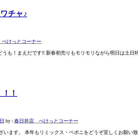
ワチャ♪
 ぺけっとコーナー
す！ どうも！まえだです‼ 新春初売りもモリモリながら明日は土
！！！
3日
by :
春日井店 ぺけっとコーナー
とうございます。 本年もリミックス・ペポニをどうぞ宜しくお願い致