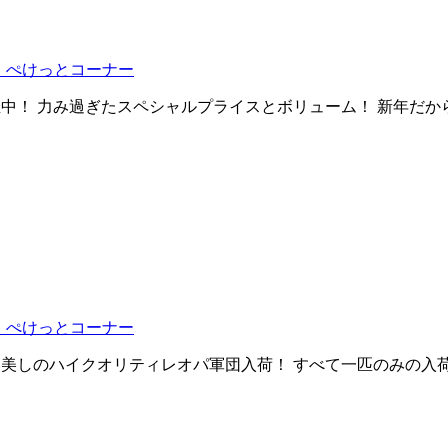
 ぺけっとコーナー
初売り開催中！ 力み過ぎたスペシャルプライスとボリューム！ 新年
 ぺけっとコーナー
に相応しい美しのハイクオリティレオパ軍団入荷！ すべて一匹のみの