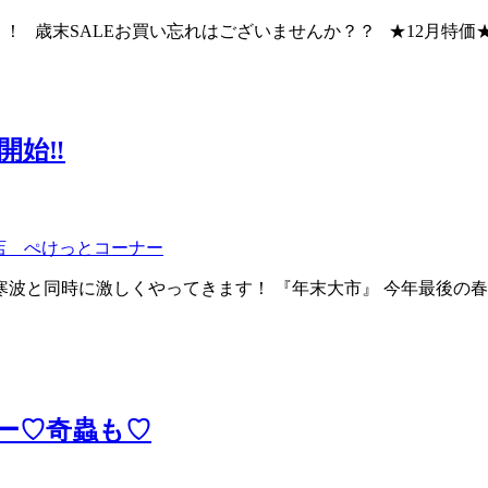
1日！！！ 歳末SALEお買い忘れはございませんか？？ ★12月
開始‼
店 ぺけっとコーナー
！年末寒波と同時に激しくやってきます！ 『年末大市』 今年最後の春
ぁー♡奇蟲も♡