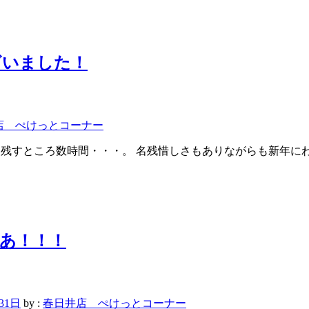
ざいました！
店 ぺけっとコーナー
 2018も残すところ数時間・・・。 名残惜しさもありながらも
ぁあ！！！
31日
by :
春日井店 ぺけっとコーナー