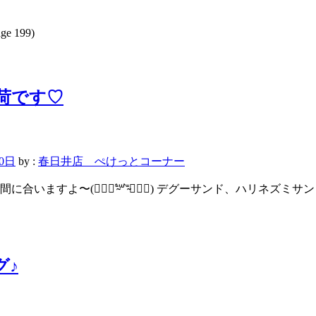
ge 199)
荷です♡
10日
by :
春日井店 ぺけっとコーナー
だ間に合いますよ〜(๑⃙⃘⁼̴́꒳⁼̴̀๑⃙⃘) デグーサンド、ハリネズミサ
グ♪