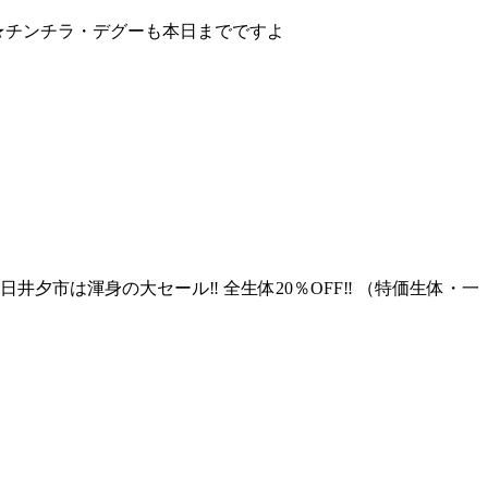
特価★チンチラ・デグーも本日までですよ
日井夕市は渾身の大セール‼ 全生体20％OFF‼ （特価生体・一