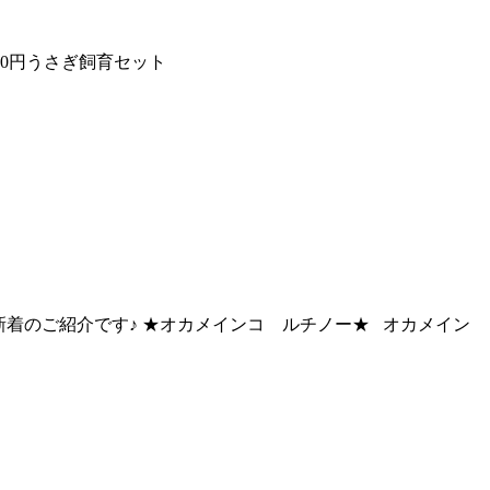
1900円うさぎ飼育セット
ง 新着のご紹介です♪ ★オカメインコ ルチノー★ オカメイン