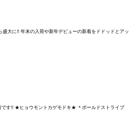
だから盛大に‼ 年末の入荷や新年デビューの新着をドドッドとアッ
入荷です‼ ★ヒョウモントカゲモドキ★ ＊ボールドストライプ