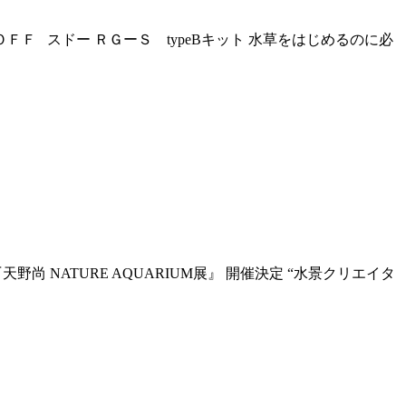
ＦＦ スドー ＲＧーＳ typeBキット 水草をはじめるのに必
野尚 NATURE AQUARIUM展』 開催決定 “水景クリエイタ