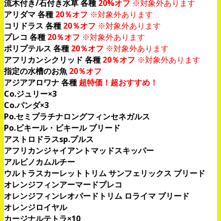
流木付き/石付き水草 各種
20%オフ
※対象外あります
アリダマ 各種
20％オフ
※対象外あります
コリドラス 各種
20％オフ
※対象外あります
プレコ 各種
20％オフ
※対象外あります
ポリプテルス 各種
20％オフ
※対象外あります
アフリカンシクリッド 各種
20％オフ
※対象外あります
指定の水槽のお魚
20％オフ
アジアアロワナ 各種
超特価！超おすすめ！
Co.ジュリー×3
Co.パンダ×3
Po.セミプラチナロングフィンセネガルス
Po.ビキール・ビキール ブリード
アストロドラスsp.プルス
アフリカンジャイアントマッドスキッパー
アルビノカムルチー
ウルトラスカーレットトリム サンフェリックス ブリード
オレンジフィンアーマードプレコ
オレンジフィンレオパードトリム ロライマ ブリード
オレンジロイヤル
カージナルテトラ×10